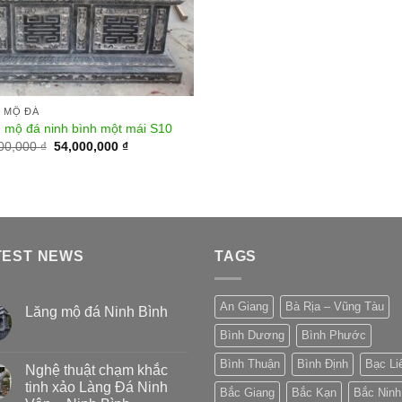
 MỘ ĐÁ
 mộ đá ninh bình một mái S10
00,000
₫
54,000,000
₫
TEST NEWS
TAGS
An Giang
Bà Rịa – Vũng Tàu
Lăng mộ đá Ninh Bình
Bình Dương
Bình Phước
Bình Thuận
Bình Định
Bạc Li
Nghệ thuật chạm khắc
tinh xảo Làng Đá Ninh
Bắc Giang
Bắc Kạn
Bắc Ninh