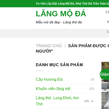
Skip
Tư Vấn Lắp Đặt Lăng Mộ Đá, Nhà Thờ Đá Trên Toàn Q
to
LĂNG MỘ ĐÁ
C
content
Mẫu mộ đá đẹp - Lăng thờ đá
TRANG CHỦ
/
SẢN PHẨM ĐƯỢC G
NGƯỜI”
DANH MỤC SẢN PHẨM
Giảm
Cây Hương Đá
(2)
Khuôn viên lăng mộ
(22)
Lăng thờ, Long Đình, Am
(68)
Thờ