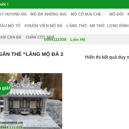
uốc !
ÂY HƯƠNG ĐÁ
MỘ ĐÁ KHÔNG MÁI
MỘ CÓ MÁI CHE
MỘ ĐÔI
MẪU MỘ TỔ
KHUÔN VIÊN MỘ ĐÁ
LĂNG THỜ, AM THỜ, LONG ĐÌNH
LAN CAN ĐÁ
CHÂN CỘT NHÀ
0984111038
-
Liên Hệ
ẮN THẺ “LĂNG MỘ ĐÁ 2
Hiển thị kết quả duy 
 giá!