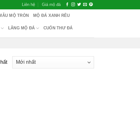
Liên hệ
Giá mộ đá
MẪU MỘ TRÒN
MỘ ĐÁ XANH RÊU
LĂNG MỘ ĐÁ
CUỐN THƯ ĐÁ
nhất