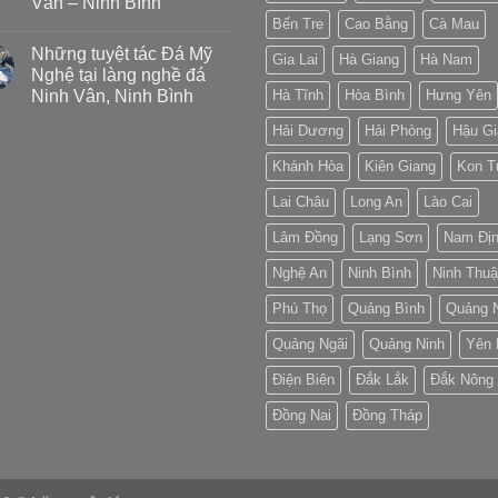
Vân – Ninh Bình
Bến Tre
Cao Bằng
Cà Mau
Những tuyệt tác Đá Mỹ
Gia Lai
Hà Giang
Hà Nam
Nghệ tại làng nghề đá
Ninh Vân, Ninh Bình
Hà Tĩnh
Hòa Bình
Hưng Yên
Hải Dương
Hải Phòng
Hậu Gi
Khánh Hòa
Kiên Giang
Kon 
Lai Châu
Long An
Lào Cai
Lâm Đồng
Lạng Sơn
Nam Đị
Nghệ An
Ninh Bình
Ninh Thu
Phú Thọ
Quảng Bình
Quảng 
Quảng Ngãi
Quảng Ninh
Yên 
Điện Biên
Đắk Lắk
Đắk Nông
Đồng Nai
Đồng Tháp