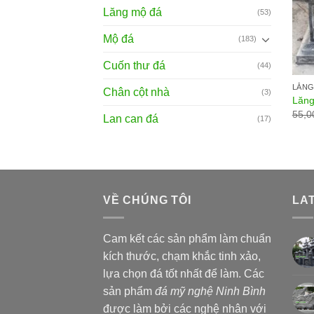
Lăng mộ đá
(53)
Mộ đá
(183)
Cuốn thư đá
(44)
LĂNG
Chân cột nhà
(3)
Lăng
55,0
Lan can đá
(17)
VỀ CHÚNG TÔI
LA
Cam kết các sản phẩm làm chuẩn
kích thước, chạm khắc tinh xảo,
lựa chọn đá tốt nhất để làm. Các
sản phẩm
đá mỹ nghệ Ninh Bình
được làm bởi các nghệ nhân với