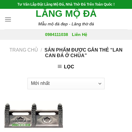
Skip
Tư Vấn Lắp Đặt Lăng Mộ Đá, Nhà Thờ Đá Trên Toàn Quốc !
to
LĂNG MỘ ĐÁ
content
Mẫu mộ đá đẹp - Lăng thờ đá
0984111038
-
Liên Hệ
TRANG CHỦ
/
SẢN PHẨM ĐƯỢC GẮN THẺ “LAN
CAN ĐÁ Ở CHÙA”
LỌC