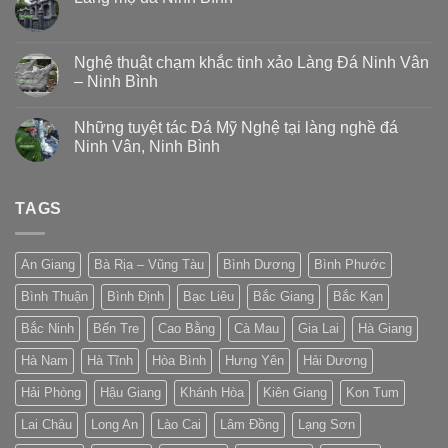
Nghệ thuật chạm khắc tinh xảo Làng Đá Ninh Vân
– Ninh Bình
Những tuyệt tác Đá Mỹ Nghệ tại làng nghề đá
Ninh Vân, Ninh Bình
TAGS
An Giang
Bà Rịa – Vũng Tàu
Bình Dương
Bình Phước
Bình Thuận
Bình Định
Bạc Liêu
Bắc Giang
Bắc Kạn
Bắc Ninh
Bến Tre
Cao Bằng
Cà Mau
Gia Lai
Hà Giang
Hà Nam
Hà Tĩnh
Hòa Bình
Hưng Yên
Hải Dương
Hải Phòng
Hậu Giang
Khánh Hòa
Kiên Giang
Kon Tum
Lai Châu
Long An
Lào Cai
Lâm Đồng
Lạng Sơn