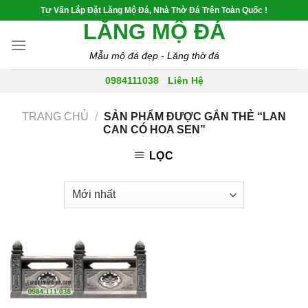
Skip
Tư Vấn Lắp Đặt Lăng Mộ Đá, Nhà Thờ Đá Trên Toàn Quốc !
to
LĂNG MỘ ĐÁ
content
Mẫu mộ đá đẹp - Lăng thờ đá
0984111038
-
Liên Hệ
TRANG CHỦ
/
SẢN PHẨM ĐƯỢC GẮN THẺ “LAN
CAN CÓ HOA SEN”
LỌC