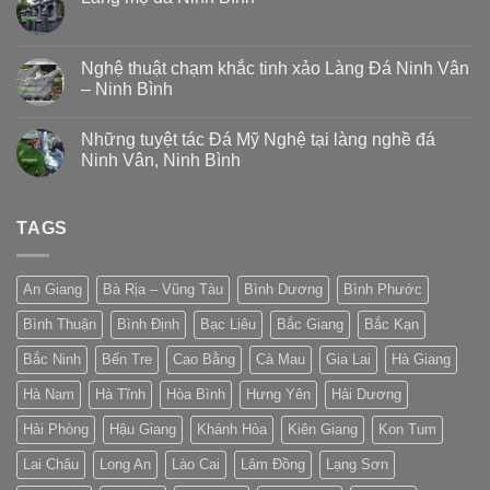
Nghệ thuật chạm khắc tinh xảo Làng Đá Ninh Vân
– Ninh Bình
Những tuyệt tác Đá Mỹ Nghệ tại làng nghề đá
Ninh Vân, Ninh Bình
TAGS
An Giang
Bà Rịa – Vũng Tàu
Bình Dương
Bình Phước
Bình Thuận
Bình Định
Bạc Liêu
Bắc Giang
Bắc Kạn
Bắc Ninh
Bến Tre
Cao Bằng
Cà Mau
Gia Lai
Hà Giang
Hà Nam
Hà Tĩnh
Hòa Bình
Hưng Yên
Hải Dương
Hải Phòng
Hậu Giang
Khánh Hòa
Kiên Giang
Kon Tum
Lai Châu
Long An
Lào Cai
Lâm Đồng
Lạng Sơn