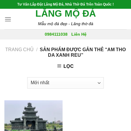
Skip
Tư Vấn Lắp Đặt Lăng Mộ Đá, Nhà Thờ Đá Trên Toàn Quốc !
to
LĂNG MỘ ĐÁ
content
Mẫu mộ đá đẹp - Lăng thờ đá
0984111038
-
Liên Hệ
TRANG CHỦ
/
SẢN PHẨM ĐƯỢC GẮN THẺ “AM THO
DA XANH REU”
LỌC