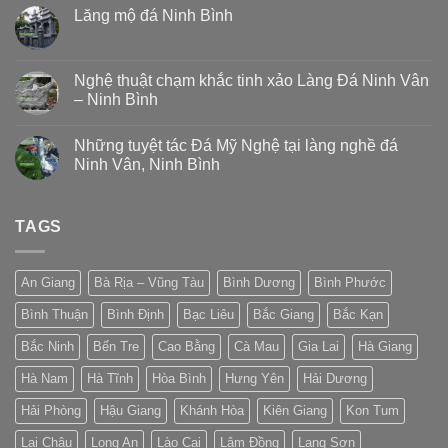
Lăng mộ đá Ninh Bình
Nghệ thuật chạm khắc tinh xảo Làng Đá Ninh Vân
– Ninh Bình
Những tuyệt tác Đá Mỹ Nghệ tại làng nghề đá
Ninh Vân, Ninh Bình
TAGS
An Giang
Bà Rịa – Vũng Tàu
Bình Dương
Bình Phước
Bình Thuận
Bình Định
Bạc Liêu
Bắc Giang
Bắc Kạn
Bắc Ninh
Bến Tre
Cao Bằng
Cà Mau
Gia Lai
Hà Giang
Hà Nam
Hà Tĩnh
Hòa Bình
Hưng Yên
Hải Dương
Hải Phòng
Hậu Giang
Khánh Hòa
Kiên Giang
Kon Tum
Lai Châu
Long An
Lào Cai
Lâm Đồng
Lạng Sơn